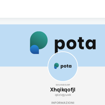
DVUGVDGJRF
xhqikqofjl
qdzivgyuwk
INFORMAZIONI